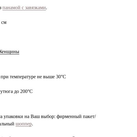
аз
панамой с завязками
.
 см
 Женщины
 при температуре не выше 30°С
 утюга до 200°С
та упаковки на Ваш выбор: фирменный пакет/
нальный
шоппер
.